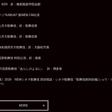
8/29 於：梅若能楽学院会館
”KABUKI” 新WEB CM出演
「七月大歌舞伎」於：歌舞伎座
「六月大歌舞伎」於：歌舞伎座
「御名残四月大歌舞伎」於：大阪松竹座
「花形歌舞伎 特別公演」於：南座
 二月花形歌舞伎『あらしのよるに』 於：博多座
》2026 NEWシネマ歌舞伎 四谷怪談・シネマ歌舞伎『歌舞伎絶対続魂(ショウ・
ン)』
MORE