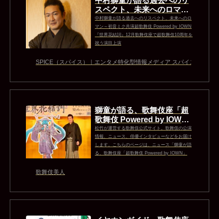
中村獅童が語る過去へのリ
スペクト、未来へのロマン
～初音ミク共演超歌舞伎 Po
中村獅童が語る過去へのリスペクト、未来へのロ
wered by IOWN...
マン～初音ミク共演超歌舞伎 Powered by IOWN
『世界花結詞』12月歌舞伎座で超歌舞伎10周年を
祝う演目上演
SPICE（スパイス）｜エンタメ特化型情報メディア スパイス
獅童が語る、歌舞伎座「超
歌舞伎 Powered by IOW
N」『世界花結詞』｜歌舞
松竹が運営する歌舞伎公式サイト。歌舞伎の公演
伎美人
情報、ニュース、俳優インタビューなどをお届け
します。こちらのページは、ニュース「獅童が語
る、歌舞伎座「超歌舞伎 Powered by IOWN」
『世界花結詞』」 を配信しています。
歌舞伎美人