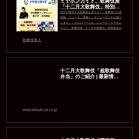
イヤホンガイド、歌舞伎座
「十二月大歌舞伎」特別放
送のお知らせ（新体験イヤ
松竹が運営する歌舞伎公式サイト。歌舞伎の公演
ホンガイド貸出...
情報、ニュース、俳優インタビューなどをお届け
します。こちらのページは、ニュース「イヤホン
ガイド、歌舞伎座「十二月大歌舞伎」特別放送の
お知らせ（新体験イヤホンガイド貸出あり）」 を
配信しています。
歌舞伎美人
十二月大歌舞伎「超歌舞伎
弁当」のご紹介 | 最新情報 |
歌舞伎座
www.kabuki-za.co.jp