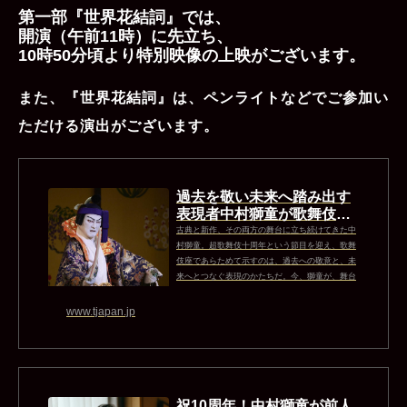
第一部『世界花結詞』では、
開演（午前11時）に先立ち、
10時50分頃より特別映像の上映がございます。
また、『世界花結詞』は、ペンライトなどでご参加い
ただける演出がございます。
過去を敬い未来へ踏み出す
表現者中村獅童が歌舞伎座
で示す次世代へと手渡す表
古典と新作、その両方の舞台に立ち続けてきた中
現の行方 - T JA...
村獅童。超歌舞伎十周年という節目を迎え、歌舞
伎座であらためて示すのは、過去への敬意と、未
来へとつなぐ表現のかたちだ。今、獅童が、舞台
と次世代に託す思いとは何か
www.tjapan.jp
祝10周年！中村獅童が前人