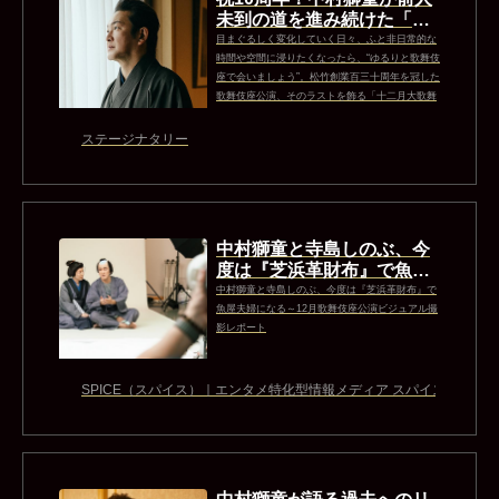
未到の道を進み続けた「超
歌舞伎」の“軌跡と未来”を
目まぐるしく変化していく日々、ふと非日常的な
語る - ステージ...
時間や空間に浸りたくなったら、“ゆるりと歌舞伎
座で会いましょう”。松竹創業百三十周年を冠した
歌舞伎座公演、そのラストを飾る「十二月大歌舞
伎」第一部では、中村獅童と初音ミクの人気シリ
ーズ「超歌舞伎」が登場。10周年を迎えた「超歌
ステージナタリー
舞伎」は“十年のキセキをつなぐ決定版!!”と銘打
ち、「世界花結詞（せかいのはなむすぶことの
は）」を披露する。
中村獅童と寺島しのぶ、今
度は『芝浜革財布』で魚屋
夫婦になる～12月歌舞伎座
中村獅童と寺島しのぶ、今度は『芝浜革財布』で
公演ビジュアル...
魚屋夫婦になる～12月歌舞伎座公演ビジュアル撮
影レポート
SPICE（スパイス）｜エンタメ特化型情報メディア スパイス