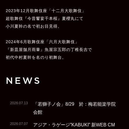
2023年12月歌舞伎座「十二月大歌舞伎」
超歌舞伎『今昔饗宴千本桜』夏櫻丸にて
小川夏幹の名で初お目見得。
2024年6月歌舞伎座「六月大歌舞伎」
『新皿屋舗月雨暈』魚屋宗五郎の丁稚長吉で
初代中村夏幹を名のり初舞台。
NEWS
2026.07.13
「若獅子ノ会」8/29 於：梅若能楽学院
会館
2026.07.07
アジア・ラゲージ”KABUKI” 新WEB CM