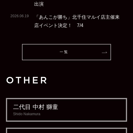
出演
2026.06.19
「あんこが勝ち」北千住マルイ店主催来
店イベント決定！ 7/4
一 覧
OTHER
二代目 中村 獅童
Shido Nakamura