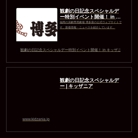
観劇の日記念スペシャルデ
ー特別イベント開催！ in キ
ッザニア福岡｜新着・ニュ
福岡の演劇専用劇場 博多座の公式ウェブサイトで
ース｜福岡の...
す。新着情報・ニュースを紹介しています。
観劇の日記念スペシャルデー特別イベント開催！ in キッザニア福岡｜新
観劇の日記念スペシャルデ
ー | キッザニア
www.kidzania.jp