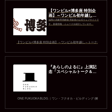
【ワンビル×博多座 特別企
画】～ワンビル初年越し～
トークショー＆餅まき開催
福岡の演劇専用劇場 博多座の公式ウェブサイトで
のお知らせ！ ｜...
す。新着情報・ニュースを紹介しています。
【ワンビル×博多座 特別企画】～ワンビル初年越し～トークショー＆餅ま
『あらしのよるに』上演記
念「スペシャルトーク＆餅
まき」イベント | ONE FUK
UOKA BLDG.｜ワ...
ONE FUKUOKA BLDG.｜ワン・フクオカ・ビルディング (略称：ワン