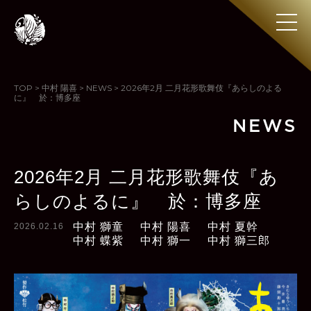
TOP
>
中村 陽喜
>
NEWS
>
2026年2月 二月花形歌舞伎『あらしのよる
に』 於：博多座
NEWS
2026年2月 二月花形歌舞伎『あ
らしのよるに』 於：博多座
中村 獅童
中村 陽喜
中村 夏幹
2026.02.16
中村 蝶紫
中村 獅一
中村 獅三郎