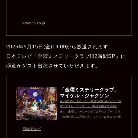
www.ntv.co.jp
2026年5月15日(金)19:00から放送されます
日本テレビ「金曜ミステリークラブ!!!2時間SP」に
獅童がゲスト出演させていただきます。
「金曜ミステリークラブ」
マイケル・ジャクソン
の“謎”を特集 貴重な来日当
本日5月15日（金）よる7時放送の日本テレビ「金
時の映像とともに彼...
曜ミステリークラブ!!!」（毎週金曜よる7時放
送）。金曜ミステリークラブ主宰のノブが、クラ
ブ会員代表の二宮和也と、スタジオに集まった豪
華ゲストにさまざまなミステリーを仕掛け、考察
の世界に誘う。今夜は2時間スペシャ…
日本テレビ